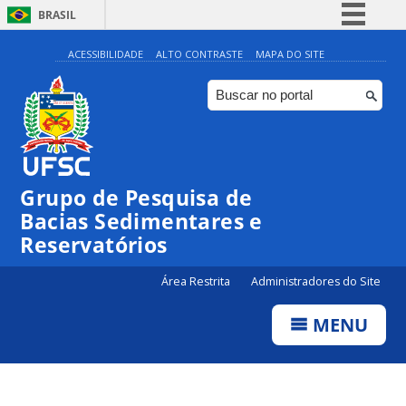
BRASIL
Simplifique!
ACESSIBILIDADE
ALTO CONTRASTE
MAPA DO SITE
Comunica BR
Participe
Acesso à informação
Legislação
Grupo de Pesquisa de
Canais
Bacias Sedimentares e
Reservatórios
Área Restrita
Administradores do Site
MENU