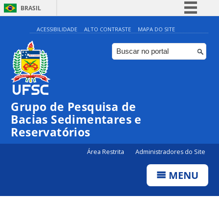
BRASIL
Simplifique!
ACESSIBILIDADE
ALTO CONTRASTE
MAPA DO SITE
Comunica BR
Participe
Acesso à informação
Legislação
Grupo de Pesquisa de
Canais
Bacias Sedimentares e
Reservatórios
Área Restrita
Administradores do Site
MENU